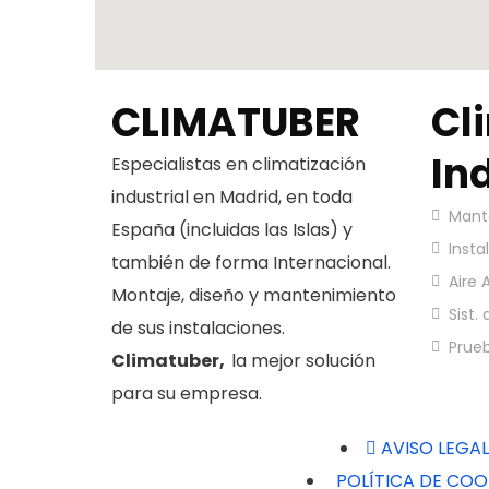
CLIMATUBER
Cl
In
Especialistas en climatización
industrial en Madrid, en toda
Mante
España (incluidas las Islas) y
Insta
también de forma Internacional.
Aire 
Montaje, diseño y mantenimiento
Sist.
de sus instalaciones.
Prue
Climatuber,
la mejor solución
para su empresa.
AVISO LEGAL
POLÍTICA DE COO