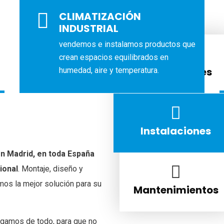
CLIMATIZACIÓN
INDUSTRIAL
vendemos e instalamos productos que
crean espacios equilibrados en
Reparaciones
humedad, aire y temperatura.
Instalaciones
 en Madrid, en toda España
ional
. Montaje, diseño y
mos la mejor solución para su
Mantenimientos
argamos de todo, para que no