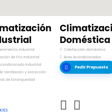
imatización
Climatizac
dustrial
Doméstica
nimiento industrial
Calefacción doméstica
lación de Frío Industrial
Aires Acondicionados
Acondicionado Industrial
Pedir Prepuesto
 de Ventilación y extracción
bas de Estanqueidad
KIES