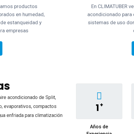
lamos productos
En CLIMATUBER ven
librados en humedad,
acondicionado para 
 de estanqueidad y
sistemas de uso do
para empresas
as
aire acondicionado de Split,
+
1
ho, evaporativos, compactos
ua enfriada para climatización
Años de
Experiencia